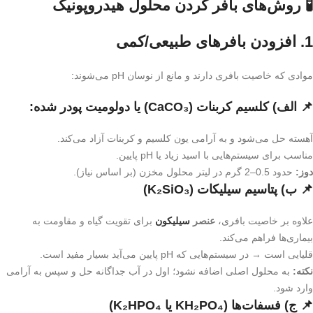
🧪 روش‌های بافر کردن محلول هیدروپونیک
1.
افزودن بافرهای طبیعی/کمی
موادی که خاصیت بافری دارند و مانع از نوسان pH می‌شوند:
📌 الف)
کلسیم کربنات (CaCO₃)
یا
دولومیت پودر شده
:
آهسته حل می‌شود و به آرامی یون کلسیم و کربنات آزاد می‌کند.
مناسب برای سیستم‌هایی با اسید زیاد یا pH پایین.
دوز:
حدود 0.5–2 گرم در لیتر محلول مخزن (بر اساس نیاز).
📌 ب)
پتاسیم سیلیکات (K₂SiO₃)
علاوه بر خاصیت بافری،
عنصر
سیلیکون
برای تقویت گیاه و مقاومت به
بیماری‌ها فراهم می‌کند.
قلیایی است → در سیستم‌هایی که pH پایین می‌آید بسیار مفید است.
نکته:
به محلول اصلی اضافه نشود؛ اول در آب جداگانه حل و سپس به آرامی
وارد شود.
📌 ج)
فسفات‌ها (KH₂PO₄ یا K₂HPO₄)