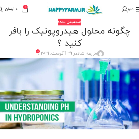
0
منو
0
تومان
دسته‌بندی نشده
چگونه محلول هیدروپونیک را بافر
کنید ؟
0
مزرعه شاد
در 29 آگوست, 2021