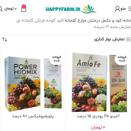
0
منو
0
تومان
خانه
کود و مکمل درختان مزارع گلخانه
کود گوجه فرنگی گلخانه ای
نمایش همه 3 نتیجه
نمایش نوار کناری
فروخته
فروخته
شده
شده
آمینو Fe پودری 15 درصد
پاورهیومیکس 80 درصد
0
تومان