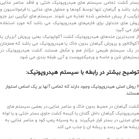
بستر کشت تمامی سیستم های هیدروپونیک خنثی و فاقد عناصر غذایی
باید باشد و گیاهان تنها توسط کودها و محلول های غذایی با فرمولاسیون و
ترکیب از پیش مشخص شده تغذیه می شوند. سیستم های ترکیبی نیز جزو
روش های متداول برای فارمرهای هیدروپونیک می باشد که مورد استفاده
قرار می گیرد.
از جدیدترین متدهای هیدروپونیک کشت آکواپونیک یعنی پرورش آبزیان یا
آکواکالچر و پرورش گیاهان بدون خاک یا هیدروپونیک می باشد که همزمان
در یک سیستم طبیعی درکنار هم و مکمل هستند. کشت هیدروپونیک در
بسترهای شن و ماسه و ورمیکمپوست و آبی طبقه بندی می شود.
توضیح بیشتر در رابطه با سیستم هیدروپونیک:
6 روش اصلی هیدروپونیک وجود دارند که تمامی آنها بر یک اساس استوار
هستند
:
کشت گیاهان در محیط بدون خاک و عناصر غذایی.در بعضی سیستم های
هیدروپونیک گیاهان داخل گلدان یا کیسه کشت حاوی بستر خنثی و یا لوله
های مبتنی در بستر قرار میگیرند و به وسیله پمپ کود و عناصر غذایی به
ریشه ها می رسد و ریشه ان را جذب می کند.