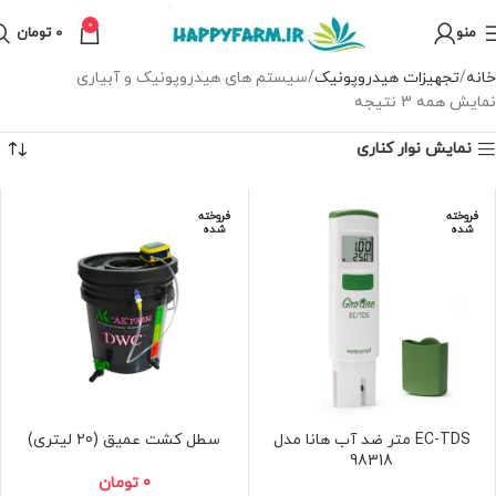
0
منو
0
تومان
خانه
تجهیزات هیدروپونیک
سیستم های هیدروپونیک و آبیاری
نمایش همه 3 نتیجه
نمایش نوار کناری
فروخته
فروخته
شده
شده
EC-TDS متر ضد آب هانا مدل
سطل کشت عمیق (20 لیتری)
98318
0
تومان