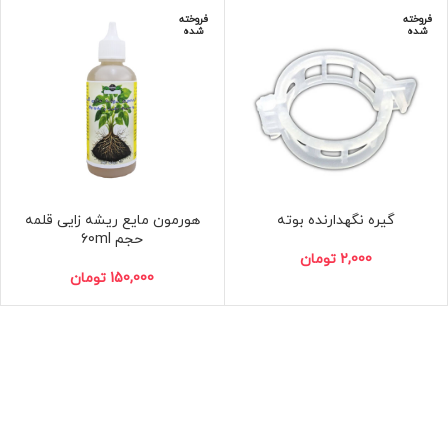
فروخته
فروخته
شده
شده
گیره نگهدارنده بوته
هورمون مایع ریشه زایی قلمه
حجم 60ml
2,000
تومان
150,000
تومان