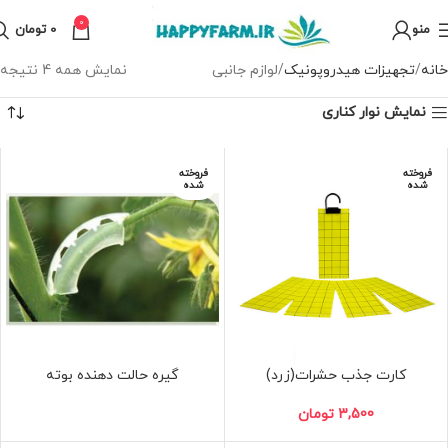
0
منو
0
تومان
خانه
تجهیزات هیدروپونیک
لوازم جانبی
نمایش همه 4 نتیجه
نمایش نوار کناری
فروخته
فروخته
شده
شده
کارت جذب حشرات(زرد)
گیره حالت دهنده بوته
3,500
تومان