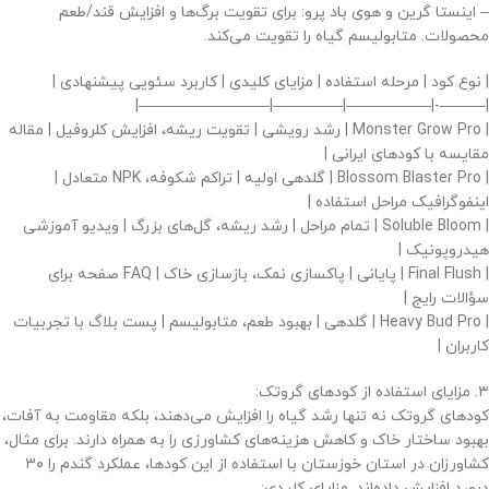
– اینستا گرین و هوی باد پرو: برای تقویت برگ‌ها و افزایش قند/طعم
محصولات. متابولیسم گیاه را تقویت می‌کند.
| نوع کود | مرحله استفاده | مزایای کلیدی | کاربرد سئویی پیشنهادی |
|———-|—————–|————–|————————–|
| Monster Grow Pro | رشد رویشی | تقویت ریشه، افزایش کلروفیل | مقاله
مقایسه با کودهای ایرانی |
| Blossom Blaster Pro | گلدهی اولیه | تراکم شکوفه، NPK متعادل |
اینفوگرافیک مراحل استفاده |
| Soluble Bloom | تمام مراحل | رشد ریشه، گل‌های بزرگ | ویدیو آموزشی
هیدروپونیک |
| Final Flush | پایانی | پاکسازی نمک، بازسازی خاک | FAQ صفحه برای
سؤالات رایج |
| Heavy Bud Pro | گلدهی | بهبود طعم، متابولیسم | پست بلاگ با تجربیات
کاربران |
۳. مزایای استفاده از کودهای گروتک:
کودهای گروتک نه تنها رشد گیاه را افزایش می‌دهند، بلکه مقاومت به آفات،
بهبود ساختار خاک و کاهش هزینه‌های کشاورزی را به همراه دارند. برای مثال،
کشاورزان در استان خوزستان با استفاده از این کودها، عملکرد گندم را ۳۰
درصد افزایش داده‌اند. مزایای کلیدی: