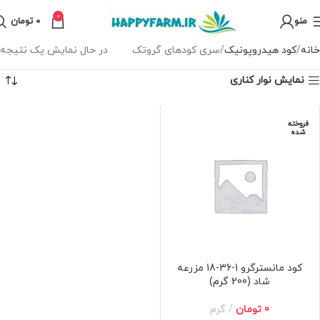
0
منو
0
تومان
خانه
کود هیدروپونیک
سری کودهای گروتک
در حال نمایش یک نتیجه
نمایش نوار کناری
فروخته
شده
کود مانسترگرو 1-36-18 مزرعه
شاد (200 گرم)
0
تومان
گرم