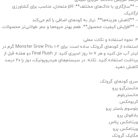
– **سازگاری با خاک‌های مختلف**: pH متعادل، مناسب برای کشاورزی
ارگانیک.
– **کاهش هزینه‌ها**: نیاز به کودهای اضافی را کم می‌کند.
– **افزایش کیفیت محصول**: طعم بهتر میوه‌ها و عمر طولانی‌تر محصولات.
۴. نحوه استفاده و نکات عملی:
استفاده از کودهای گروتک ساده است: برای Monster Grow Pro، ۱-۲ گرم در
لیتر آب حل کنید و هر ۷-۱۰ روز اسپری کنید. از Final Flush دو هفته قبل از
برداشت استفاده کنید. نکته: در سیستم‌های هیدروپونیک، دوز را ۲۰ درصد
کاهش دهید.
سری کودهای گروتک
مانسترگرو پرو
مانستربلوم
کربومکس
بلوسوم بلستر پرو
بادفوئل پرو
ویتامکس پلاس
ویتامکس پرو
مگاپک گروتک