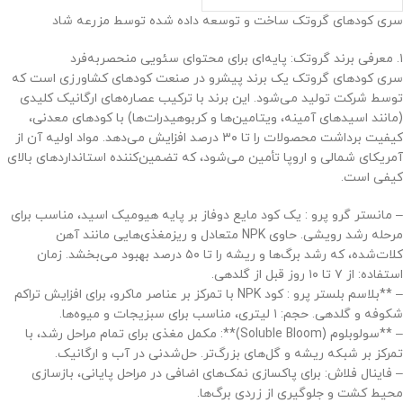
سری کودهای گروتک ساخت و توسعه داده شده توسط مزرعه شاد
۱. معرفی برند گروتک: پایه‌ای برای محتوای سئویی منحصربه‌فرد
سری کودهای گروتک یک برند پیشرو در صنعت کودهای کشاورزی است که
توسط شرکت تولید می‌شود. این برند با ترکیب عصاره‌های ارگانیک کلیدی
(مانند اسیدهای آمینه، ویتامین‌ها و کربوهیدرات‌ها) با کودهای معدنی،
کیفیت برداشت محصولات را تا ۳۰ درصد افزایش می‌دهد. مواد اولیه آن از
آمریکای شمالی و اروپا تأمین می‌شود، که تضمین‌کننده استانداردهای بالای
کیفی است.
– مانستر گرو پرو : یک کود مایع دوفاز بر پایه هیومیک اسید، مناسب برای
مرحله رشد رویشی. حاوی NPK متعادل و ریزمغذی‌هایی مانند آهن
کلات‌شده، که رشد برگ‌ها و ریشه را تا ۵۰ درصد بهبود می‌بخشد. زمان
استفاده: از ۷ تا ۱۰ روز قبل از گلدهی.
– **بلاسم بلستر پرو : کود NPK با تمرکز بر عناصر ماکرو، برای افزایش تراکم
شکوفه و گلدهی. حجم: ۱ لیتری، مناسب برای سبزیجات و میوه‌ها.
– **سولوبلوم (Soluble Bloom)**: مکمل مغذی برای تمام مراحل رشد، با
تمرکز بر شبکه ریشه و گل‌های بزرگ‌تر. حل‌شدنی در آب و ارگانیک.
– فاینال فلاش: برای پاکسازی نمک‌های اضافی در مراحل پایانی، بازسازی
محیط کشت و جلوگیری از زردی برگ‌ها.