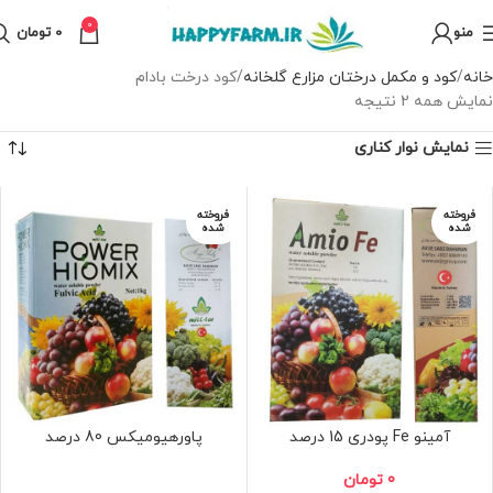
0
منو
0
تومان
خانه
کود و مکمل درختان مزارع گلخانه
کود درخت بادام
نمایش همه 2 نتیجه
نمایش نوار کناری
فروخته
فروخته
شده
شده
آمینو Fe پودری 15 درصد
پاورهیومیکس 80 درصد
0
تومان