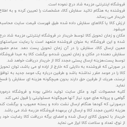
فروشگاه اینترنتی مزرعه شاد درج نموده است.
فروشنده به هنگام تائید سفارش کالا، مشخصات را تعیین کرده و به اطلاع
خریدار می رساند.
ارزش کالا یا کالاهای سفارش داده شده طبق فهرست قیمت سایت محاسبه
میشود.
مکان و زمان تحویل کالا توسط خریدار در فروشگاه اینترنتی مزرعه شاد درج
شده و این فروشگاه به عنوان فروشنده متعهد است با رعایت سیاستهای
معین ارسال کالا، سفارش را در آن زمان تحویل پست دهد. عدم حضور
سفارش دهنده در مکان و زمان تعیین شده،و برگشت کالا به مبدا فروشگاه
توسط پست،هزینه ارسال پستی مجدد کالا از خریدار دریافت خواهد شد.
در صورتی که فروشنده به دلایلی که خارج از اراده او می باشد، توان تحویل
کالا را در موعد مقرر نداشته باشد و طرفین درباره یک موعد جدید به توافق
نرسند، هریك از طرفین حق دارند بدون هیچگونه هزینه ای سفارش را فسخ
نماید.
کلیه محصولات کود و مکل سایت تولید داخلی بوده و فروشگاه درمورد
گواهی و پروانه های مورد نیاز آنها هیچگونه مسئولیتی را قبول نمی کند.
درصورتی که کودها هنگام ارسال نشت داده و بسته معیوب و برگشت کند
هزینه تامین مجدد کالا و ارسال ان برعهده فروشگاه مزرعه شاد می باشد.
خریدار با تحویل کالای ارسال شده و امضای برگه دریافت کالا رضایت خود را
از نوع، تعداد و سلامت کالا ابراز می نماید