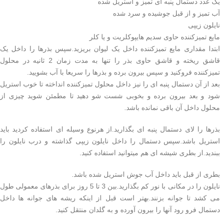
یک عدد دستمال پنبه ای تمیز و استریل شده
آب تمیز و از قبل جوشیده و سرد شده
نایلون زیپی
مایع تمیزکننده حاوی سدیم هایپوکلریت و یا کلر
ابتدا مقداری مایع تمیزکننده داخل یک لیوان بریزید.سپس بذرها را داخل یک
قاشق ریخته و قاشق حاوی بذر را تنها به مدت زمان 2 ثانیه در محلول
تمیزکننده فروکنید و سپس بیرون برده و بذرها را سریعا با آب بشویید.
بعد از آن دستمال پنبه ای را نیز داخل محلول تمیزکننده انداخته تا خوب استریل
شود و بعد بیرون برده و بخوبی شست شو دهید تا مطمئن شوید چیزی از
محلول داخل آن باقی نمانده باشد.
بذرها را لای دستمال پنبه ای بگذارید.از هرنوع وسیله ای استفاده کردید باید
استریل باشد.سپس دستمال را داخل نایلون زیپی گذاشته و درب نایلون را
ببندید.از بطری شیشه ای هم میتوانید استفاده کنید.
بطری از قبل باید داخل آب جوش استریل شده باشد.
نایلون را در مکانی با نور کم بگذارید.بین 3 تا 5 روز برای بذرهای معمولی طول
می کشد تا جوانه بزنند.بهتر است قبل از اینکه ریشه های جوانه ها داخل
دستمال فرو رود آنها را بیرون آورده و به گلدان منتقل کنید.