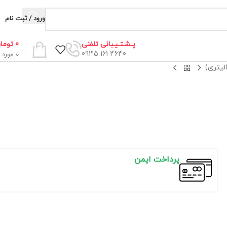
ورود / ثبت نام
0
توما
پـشـتـیـبانی تلفنی
4640 161 0935
0
مورد
پرداخت ایمن