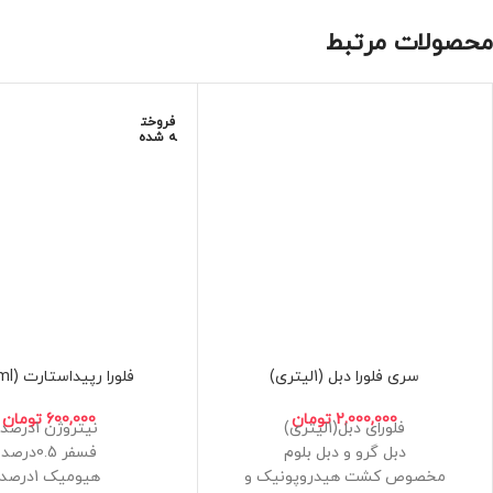
محصولات مرتبط
فروخت
ه شده
سری فلورا دبل (1لیتری)
فلورا رپیداستارت (500ml)
2,000,000
تومان
600,000
تومان
فلورای دبل(1لیتری)
نیتروژن 1درصد
دبل گرو و دبل بلوم
فسفر 0.5درصد
مخصوص کشت هیدروپونیک و
هیومیک 1درصد