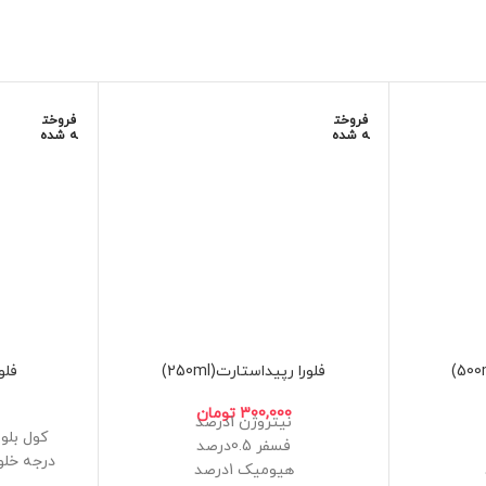
فروخت
فروخت
ه شده
ه شده
فلورا رپیداستارت(250ml)
فلور
300,000
تومان
نیتروژن 1درصد
کول بلو
فسفر 0.5درصد
هیومیک 1درصد