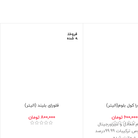
فروخت
ه شده
ا کول بلوم(1لیتر)
فلورای بلیند (1لیتر)
600,000
تومان
800,000
تومان
م معادل و غیراورجینال
درجه خلوص ترکیبات 99.99درصد
ضمانت شده