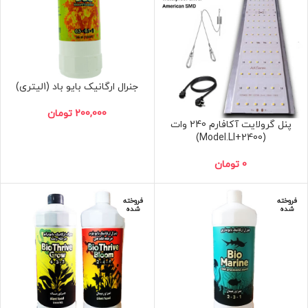
جنرال ارگانیک بایو باد (1لیتری)
200,000
تومان
پنل گرولایت آکافارم 240 وات
(Model.LI+2400)
0
تومان
فروخته
فروخته
شده
شده