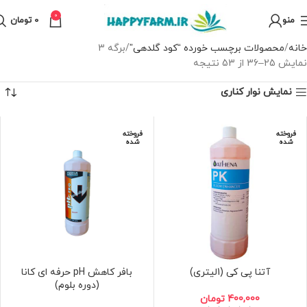
0
منو
0
تومان
خانه
محصولات برچسب خورده “کود گلدهی”
برگه 3
نمایش 25–36 از 53 نتیجه
نمایش نوار کناری
فروخته
فروخته
شده
شده
آتنا پی کی (1لیتری)
بافر کاهش pH حرفه ای کانا
(دوره بلوم)
400,000
تومان