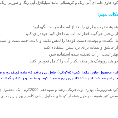
کود حاوی دانه ای آبی رنگ و کریستالی مانند سیلیکاژل آبی رنگ و صورتی ر
نکات مهم:
همیشه درب بطری را بعد از استفاده بسته نگهدارید
از ریختن هرگونه قطرات آب به داخل کود خوددرای کنید
با انگشت و پوست دست کودها را لمس نکنید و باعث حساسیت و آسیب 
از قاشق و پیمانه برای برداشتن استفاده کنید
بهتر است از آب تصفیه شده استفاده شود
در هیدروپونیک هر هفته یکبار آب را کامل تعویض کنید
این محصول حاوی مقدار کمی(5%وزنی) حامل می باشد
حل نخواهد شد. این ماده تاثیری روی ماهیت کود و عناصر و ریشه و گیاه ندارد
کود هیدروپونیک پودری توت
سعی کنید همیشه درطول هفته از کودهای محلول پاشی کلسیم بور و ریزمغذی و