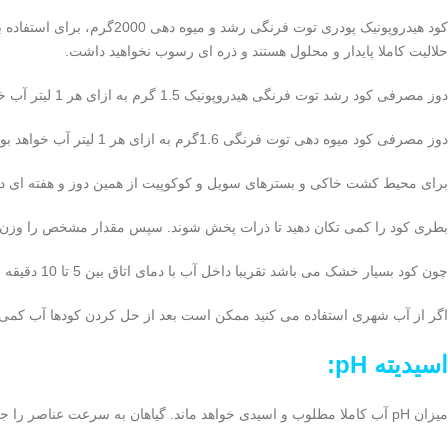
کود هیدروپونیک پودری توت
حلالیت کاملا پایدار و محلول هستند و ذره ای رسوب نخواهید داشت.
دوز مصرفی کود رشد توت فرنگی هیدروپونیک 1.5 گرم به ازای هر 1 لیتر آب خواهد بود. برای هر4لیتر آب می توان یک قاشق چایخوری پر استفاده کنید.
دوز مصرفی کود میوه دهی توت فرنگی 1.6گرم به ازای هر 1 لیتر آب خواهد بود. برای هر 4لیتر آب میتوان از یک و نیم قاشق چایخوری استفاده کرد.
برای محیط کشت خاکی و بسترهای سویل و کوکوپیت از همین دوز و هفته ای دو تکر
بطری کود را کمی تکان دهید تا ذرات پخش شوند. سپس مقدار مشخص را وزن کن
چون کود بسیار خشک می باشد تقریبا داخل آب با دمای اتاق بین 5 تا 10 دقیقه زمان می برد تا کاملا حل شود. آب باید قرمز رنگ یا زرد رنگ کاملا شفاف شده باشد.
اگر از آب شهری استفاده می کنید ممکن است بعد از حل کردن کودها آب کمی
اسیدیته pH:
میزان pH آب کاملا مطلوب و اسیدی خواهد ماند. گیاهان به سرعت عناصر را جذب و مصرف می کنند.