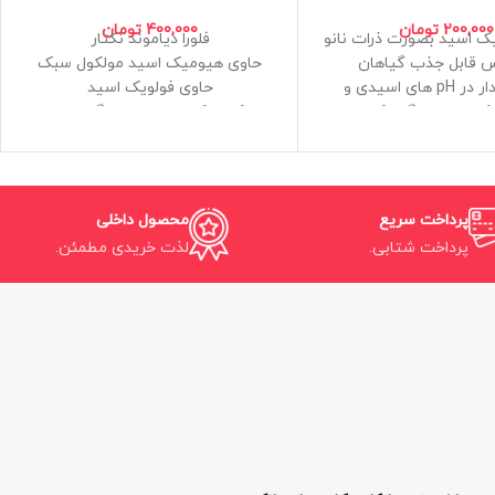
200,000
تومان
400,000
تومان
ک اسید بصورت ذرات نانو
فلورا دیاموند نکتار
 قابل جذب گیاهان
حاوی هیومیک اسید مولکول سبک
کاملا پایدار در pH های اسیدی و
حاوی فولویک اسید
ا کلسیم و دیگر ترکیبات
کلات کننده عناصر سنگین در
ساخت ایران
هیدروپونیک
ی توسط فروشگاه مزرعه
غیراورجینال و معادل
شاد
ن سیلیسیم گیاهان
پرداخت سریع
محصول داخلی
یلی لیتر
پرداخت شتابی.
لذت خریدی مطمئن.
ارسال پستی