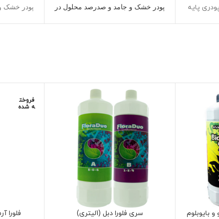
ودری پایه
پودر خشک و جامد و صدرصد محلول در
پودر خشک و
آب
و پودری
دارای انواع ویتامین ب،فولویک
دارای ویتا
اسید،محرک
اسید،لیگنین،محرک
رشد،
اه
برای استفاده درهرنوع سیستم آبکشت
برای استفا
موم افراد
و آئروپونیک،کوکوپیت و خاکی گلخانه
و آئروپونی
بالا برای
ای و خانگی
حاوی تمامی عناصر ماکرو و میکرو و
حاوی تمامی
 شاد
ترکیبات محرک و سودمند ارگانیک
ترکیبات 
فروخت
ه شده
تولید سایت و فروشگاه آنلاین مزرعه
تولید سایت
شاد
و بایوبلوم
سری فلورا دبل (1لیتری)
فلورا آرم