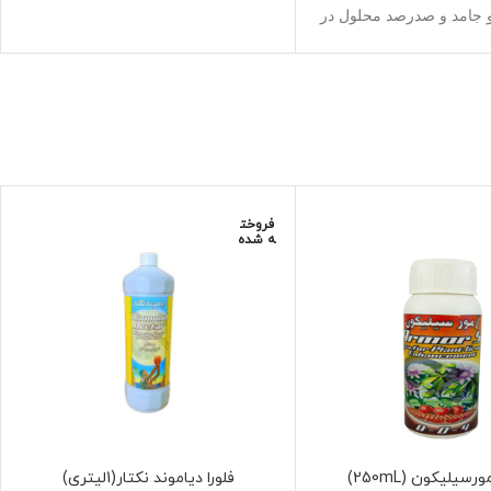
 جامد و صدرصد محلول در
آب
مین ب،فولویک اسید،محرک
تقویت کننده گیاه
ده درهرنوع سیستم آبکشت
ک،کوکوپیت و خاکی گلخانه
ای و خانگی
 عناصر ماکرو و میکرو و
محرک و سودمند ارگانیک
فروخت
ه شده
 و فروشگاه آنلاین مزرعه
شاد
ورسیلیکون (250mL)
فلورا دیاموند نکتار(1لیتری)