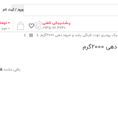
ورود / ثبت نام
0
توما
پـشـتـیـبانی تلفنی
4640 161 0935
0
مورد
ک پودری توت فرنگی رشد و میوه دهی 2000گرم
20گرم
باقی مانده:
5