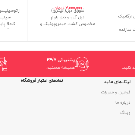
2,000,000
تومان
فلورای دبل(1لیتری)
ارتوسیلیسی
 ارگانیک
دبل گرو و دبل بلوم
سیلیس
مخصوص کشت هیدروپونیک و
 سازنده
کوکوپیت و خاک
سازگار ب
 است
بسیار دقیق و کارآمد
وس و دقت
فرمولاسیون مهندسی معکوس و
بسته بند
دقیق
ل ارگانیک
ساخت ایران
تامی
پشتیبانی 24/7
حجم 250 م
د کنید.
همیشه هستیم.
نمادهای اعتبار فروشگاه
لینک‌های مفید
قوانین و مقررات
درباره ما
وبلاگ