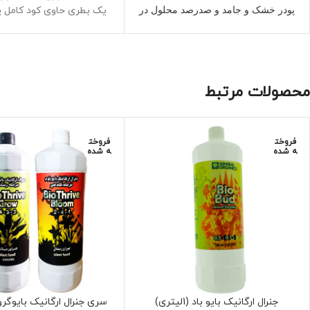
پودر خشک و جامد و صدرصد محلول در
یک بطری حاوی کود کامل پ
معدنی برای 500 لیتر آب
آب
تک استوک و کاملا خشک 
دارای ویتامین ب،فولویک اسید،محرک
دارای ویتامین ب،فولویک 
و تقویت رشد و میوه
و تقویت کننده گی
برای استفاده درهرنوع سیستم آبکشت
مصرف آسان و راحت برای ع
محصولات مرتبط
و آئروپونیک،کوکوپیت و خاکی گلخانه
عدم نیاز به تخصص و دانش 
ای و خانگی
استفاده
حاوی تمامی عناصر ماکرو و میکرو و
ساخت فروشگاه مزرعه
ترکیبات محرک و سودمند ارگانیک
فروخت
فروخت
ه شده
ه شده
تولید سایت و فروشگاه آنلاین مزرعه
شاد
جنرال ارگانیک بایو باد (1لیتری)
سری جنرال ارگانیک بایوگرو 