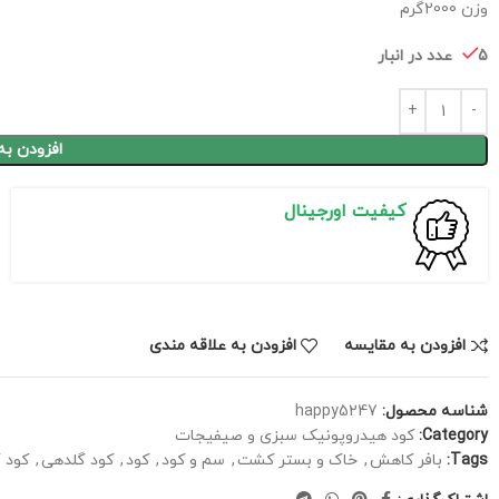
وزن 2000گرم
5 عدد در انبار
افزودن به
کیفیت اورجینال
افزودن به مقایسه
افزودن به علاقه مندی
شناسه محصول:
happy5247
Category:
کود هیدروپونیک سبزی و صیفیجات
Tags:
بافر کاهش
,
خاک و بستر کشت
,
سم و کود
,
کود
,
کود گلدهی
,
کود گ