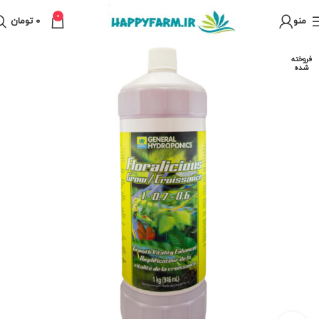
0
منو
0
تومان
فروخته
شده