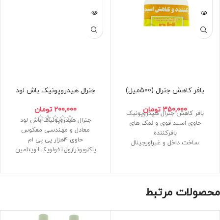
بافر کاهش جنرال (500میل)
جنرال هیدروپونیک باش لود
350,000
تومان
200,000
تومان
بافر کاهش جنرال هیدروپونیک
جنرال هیدروپونیک باش لود
حاوی اسید قوی و نمک های
معادل و مهندسی معکوس
بافرکننده
حاوی 4هزار پی پی ام
ساخت داخل و غیراورجینال
پاکلوبوترازول+فولویک+ویتامین
حجم 500میلی لیتر
مکمل بازدارنده رشد و بوستر میوه و
گل
ساخت داخل و غیراورجینال
محصولات مرتبط