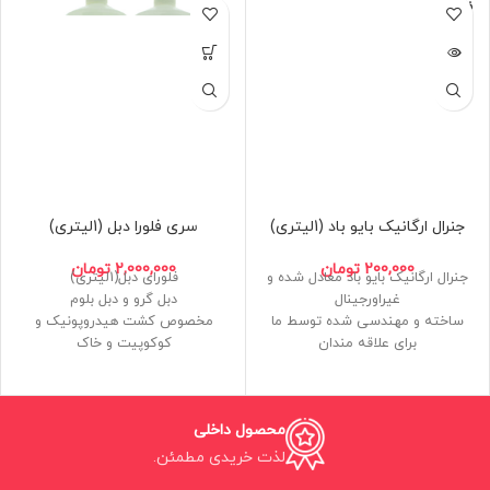
فروخته
شده
جنرال ارگانیک بایو باد (1لیتری)
سری فلورا دبل (1لیتری)
200,000
تومان
2,000,000
تومان
جنرال ارگانیک بایو باد معادل شده و
فلورای دبل(1لیتری)
غیراورجینال
دبل گرو و دبل بلوم
ساخته و مهندسی شده توسط ما
مخصوص کشت هیدروپونیک و
برای علاقه مندان
کوکوپیت و خاک
مکمل و بوستر قوی گلدهی حاوی
بسیار دقیق و کارآمد
هورمون ارگانیک
فرمولاسیون مهندسی معکوس و
مخصوص دوره گلدهی و میوه دهی
دقیق
محصول داخلی
حاوی جلبک و اسیدآمینه و هورمون
ساخت ایران
ساخت ایران
لذت خریدی مطمئن.