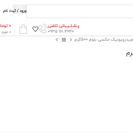
ورود / ثبت نام
0
توما
پـشـتـیـبانی تلفنی
4640 161 0935
0
مورد
دروپونیک مکسی بلوم 500گرم