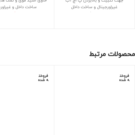
جهت تثبیت و بالابردن پ اچ آب
حاوی اسید قوی و نمک های 
غیراورجینال و ساخت داخل
ساخت داخل و غیراورج
حجم بطری 500میلی لیتر
حجم 500میلی لیتر
کیفیت مطلوب و کارایی ضمانتی
محصولات مرتبط
فروخت
فروخت
ه شده
ه شده