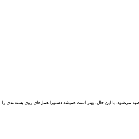
، باید آن را به نسبت مشخصی در آب حل کنید. معمولاً نسبت ۱ تا ۲ قاشق چایخوری از پودر به ازای هر گالن (۳.۷ لیتر) آب توصیه می‌شود. با این حال، بهتر است همیشه دستورالعمل‌های روی بسته‌بندی را