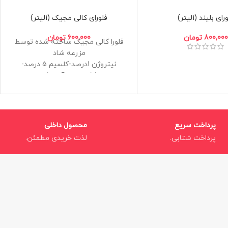
رای بلیند (1لیتر)
فلورای کالی مجیک (1لیتر)
800,000
تومان
600,000
تومان
فلورا کالی مجیک ساخته شده توسط
مزرعه شاد
نیتروژن 1درصد-کلسیم 5 درصد-
منیزیم 1.5 درصد و آهن 0.1 درصد +
ریزمغذی
قابل استفاده برای هیدروپونیک،
کوکوپیت و خاک
برای تمامی جداول کودهای جنرال
پرداخت سریع
محصول داخلی
هیدروپونیک
پرداخت شتابی.
لذت خریدی مطمئن.