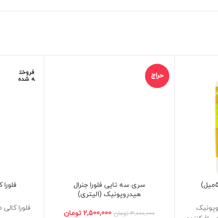
فروخت
حراج
ه شده
سری سه تایی فلورا جنرال
فلورا کا
هیدروپونیک (1لیتری)
وپونیک
فلورا کال
2,500,000
تومان
3,000,000
تومان