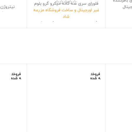
بافرکننده
فلورای سری سه گانه میکرو گرو بلوم
ینال
غیر اورجینال و ساخت فروشگاه مزرعه
شاد
فرمولاسیون مهندسی معکوس شده
قابل است
فلورای سری سه تایی پایه
ک
حاوی سه لیتر کود با چگالی 99درصد
برای تما
اورجینال
ضمانت کارایی بین 80 تا 90 درصد
موجو
ضمانت انالیز 90 تا 95 درصد
سه بطری 1لیتری
فروخت
فروخت
ه شده
ه شده