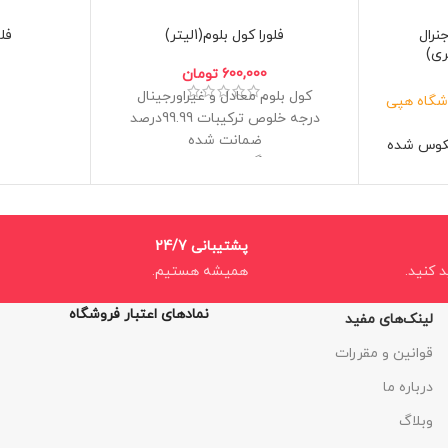
نرال
فلورا کول بلوم(1لیتر)
فلو
600,000
تومان
کول بلوم معادل و غیراورجینال
شگاه هپی
درجه خلوص ترکیبات 99.99درصد
ضمانت شده
کوس شده
بوستر گلدهی و میوه دهی
پایه
بدون نیتروژن
حاوی سه لیتر کود با چگالی 99درصد
افزایش وزن و حجم
پشتیبانی 24/7
د کنید.
همیشه هستیم.
نمادهای اعتبار فروشگاه
لینک‌های مفید
قوانین و مقررات
درباره ما
وبلاگ