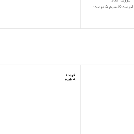
مزرعه شاد
نیتروژن 1درصد-کلسیم 5 درصد-
منیزیم 1.5 درصد و آهن 0.1 درصد +
ریزمغذی
فاده برای هیدروپونیک،
وکوپیت و خاک
می جداول کودهای جنرال
هیدروپونیک
د در حجم های بالا
فروخت
ه شده