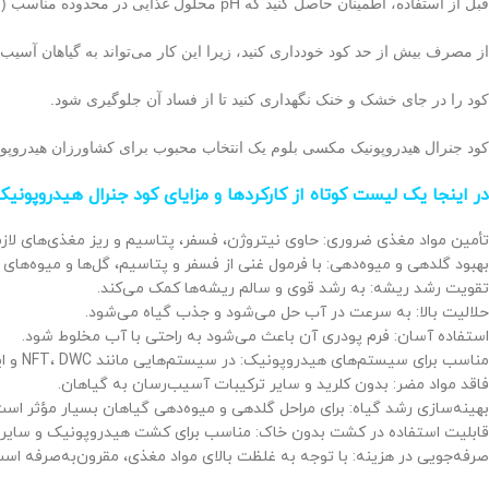
قبل از استفاده، اطمینان حاصل کنید که pH محلول غذایی در محدوده مناسب (معمولاً ۵.۵ تا ۶.۵) قرار دارد.
از مصرف بیش از حد کود خودداری کنید، زیرا این کار می‌تواند به گیاهان آسیب 
کود را در جای خشک و خنک نگهداری کنید تا از فساد آن جلوگیری شود.
کود جنرال هیدروپونیک مکسی بلوم یک انتخاب محبوب برای کشاورزان هیدروپونیک
در اینجا یک لیست کوتاه از کارکردها و مزایای کود جنرال هیدروپو
تأمین مواد مغذی ضروری: حاوی نیتروژن، فسفر، پتاسیم و ریز مغذی‌های لازم 
بهبود گلدهی و میوه‌دهی: با فرمول غنی از فسفر و پتاسیم، گل‌ها و میوه‌های ب
تقویت رشد ریشه: به رشد قوی و سالم ریشه‌ها کمک می‌کند.
حلالیت بالا: به سرعت در آب حل می‌شود و جذب گیاه می‌شود.
استفاده آسان: فرم پودری آن باعث می‌شود به راحتی با آب مخلوط شود.
مناسب برای سیستم‌های هیدروپونیک: در سیستم‌هایی مانند NFT، DWC و ایروپونیک قابل استفاده است.
فاقد مواد مضر: بدون کلرید و سایر ترکیبات آسیب‌رسان به گیاهان.
بهینه‌سازی رشد گیاه: برای مراحل گلدهی و میوه‌دهی گیاهان بسیار مؤثر است
قابلیت استفاده در کشت بدون خاک: مناسب برای کشت هیدروپونیک و سایر
صرفه‌جویی در هزینه: با توجه به غلظت بالای مواد مغذی، مقرون‌به‌صرفه اس