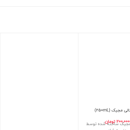
لی مجیک (250mL)
200,000
تومان
ی مجیک ساخته شده توسط