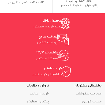
حاوی 4هزار پی پی ام
کلات کننده عناصر سنگین در
پاکلوبوترازول+فولویک+ویتامین
هیدروپونیک
مکمل بازدارنده رشد و بوستر میوه و
غیراورجینال و معادل
گل
ساخت داخل و غیراورجینال
محصول داخلی
لذت خریدی مطمئن.
پرداخت سریع
پرداخت شتابی.
پشتیبانی 24/7
همیشه هستیم.
خرید مطمئن
با اطمینان خرید کنید.
پشتیبانی مشتریان
فروش و بازاریابی
مدیریت سفارشات
خرید از سایت
حساب کاربری
پیگیری سفارش