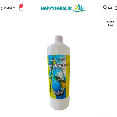
0
منو
0
تومان
فروخته
شده