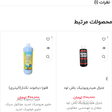
نظرات (1)
محصولات مرتبط
فروخته
فروخته
شده
شده
جنرال هیدروپونیک باش لود
فلورا دیاموند نکتار(1لیتری)
200,000
تومان
400,000
تومان
فلورا دیاموند نکتار
جنرال هیدروپونیک باش لود
حاوی هیومیک اسید مولکول سبک
معادل و مهندسی معکوس
حاوی فولویک اسید