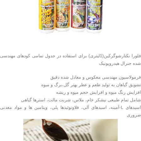
فلورا نکتارشوگرکین(1لیتری) برای استفاده در جدول تمامی کودهای مهندسی
شده جنرال هیدروپونیک
فرمولاسیون مهندسی معکوس و معادل شده دقیق
تشویق گیاهان به تولید طعم و عطر بهتر گل،برگ و میوه
افزایش رنگ میوه و افزایش حجم میوه و ریشه
شامل تمام طبیعی نیشکر خام، ملاس، شربت مالت، استرها گیاهی
اسیدهای L-آمینه، اسیدهای آلی، فلاونوئیدها پلی، ویتامین ها و مواد معدنی
ضروری