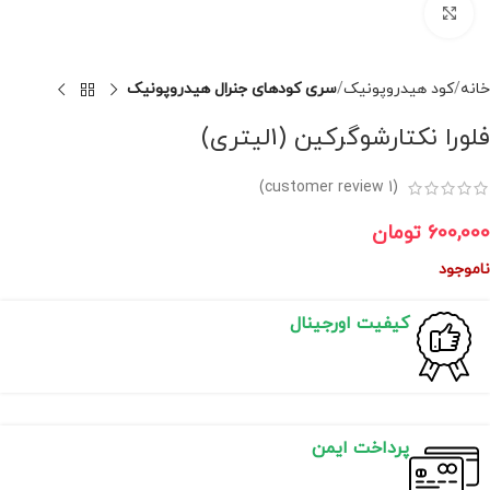
برای بزرگنمایی کلیک کنید
خانه
کود هیدروپونیک
سری کودهای جنرال هیدروپونیک
فلورا نکتارشوگرکین (1لیتری)
customer review)
1
(
600,000
تومان
ناموجود
کیفیت اورجینال
پرداخت ایمن