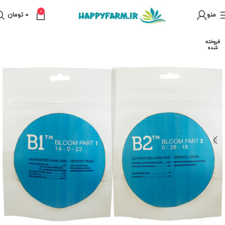
0
منو
0
تومان
فروخته
شده