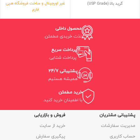
غیر اورجینال و ساخت فروشگاه هپی
گرید بالا (USP Grade)
فارم
این محصول توسظ شرکت سازنده
فرمولاسیون مهندسی معکوس شده
اصلی آن ساخته نشده است.
فلورای سری سه تایی پایه
محصول داخلی
حاوی سه لیتر کود با چگالی 99درصد
اورجینال
لذت خریدی مطمئن.
ضمانت کارایی بین 95 تا 98 درصد
ضمانت انالیز 99درصد
پرداخت سریع
سه بطری 10لیتری و جمعا 30لیتر
پرداخت شتابی.
پشتیبانی 24/7
همیشه هستیم.
خرید مطمئن
با اطمینان خرید کنید.
پشتیبانی مشتریان
فروش و بازاریابی
مدیریت سفارشات
خرید از سایت
حساب کاربری
پیگیری سفارش