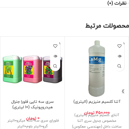
نظرات (0)
محصولات مرتبط
فروخته
فروخته
شده
شده
آتنا کلسیم منیزیم (1لیتری)
سری سه تایی فلورا جنرال
هیدروپونیک (10 لیتری)
450,000
تومان
آتنای کلسیم منیزیم (1لیتری)
0
تومان
فلورای سری سه گانه میکرو10لیتر
مخصوص جدول سری آتنا
گرو10لیتر بلوم10لیتر
ساخت داخل (مهندسی معکوس)