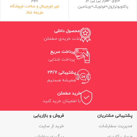
بلوم
حاوی 4هزار پی پی ام
غیر اورجینال و ساخت فروشگاه
پاکلوبوترازول+فولویک+ویتامین
مزرعه شاد
مکمل بازدارنده رشد و بوستر میوه و
فرمولاسیون مهندسی معکوس شده
گل
فلورای سری سه تایی پایه
ساخت داخل و غیراورجینال
محصول داخلی
حاوی سه لیتر کود با چگالی 99درصد
اورجینال
لذت خریدی مطمئن.
ضمانت کارایی بین 80 تا 90 درصد
ضمانت انالیز 90 تا 95 درصد
پرداخت سریع
سه بطری 1لیتری
پرداخت شتابی.
پشتیبانی 24/7
همیشه هستیم.
خرید مطمئن
با اطمینان خرید کنید.
پشتیبانی مشتریان
فروش و بازاریابی
مدیریت سفارشات
خرید از سایت
حساب کاربری
پیگیری سفارش