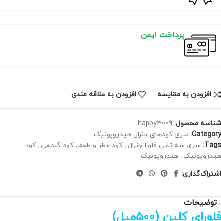
پرداخت ایمن
افزودن به مقایسه
افزودن به علاقه مندی
شناسه محصول:
happy3009
Category:
سری کودهای جنرال هیدروپونیک
Tags:
سری سه تایی فلورا جنرال
,
کود عطر و طعم
,
کود گلدهی
,
کود
هیدروپونیک
,
هیدروپونیک
اشتراک‌گذاری:
توضیحات
فلورای کلین (500میل)