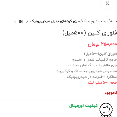
برای بزرگنمایی کلیک کنید
خانه
کود هیدروپونیک
سری کودهای جنرال هیدروپونیک
فلورای کلین (500میل)
250,000
تومان
فلورای کلین(500میل)
حاوی ترکیبات قندی و اسیدی
برای فلاش کردن گیاهان مختلف
مخصوص هیدروپونیک،خاک و کوکوپیت
عملکرد 100درصد در هیدروپونیک
حجم 500میلی لیتر
ناموجود
کیفیت اورجینال