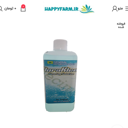
0
منو
0
تومان
فروخته
شده