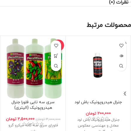
نظرات (0)
محصولات مرتبط
فروخته
حراج
شده
جنرال هیدروپونیک باش لود
سری سه تایی فلورا جنرال
هیدروپونیک (1لیتری)
200,000
تومان
2,500,000
تومان
3,000,000
تومان
جنرال هیدروپونیک باش لود
فلورای سری سه گانه میکرو گرو
معادل و مهندسی معکوس