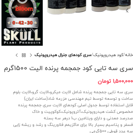
خانه
کود هیدروپونیک
سری کودهای جنرال هیدروپونیک
سری سه تایی کود جمجمه پرنده الیت 1500گرم
1,500,000
تومان
سری سه تایی جمجمه پرنده شامل الایت میکرو،الایت گرو،الایت بلوم
ساخت و توسعه توسط تیم مهندسی مزرعه شاد(ساخت ایران)
قابل استفاده توسط جدول اصلی کودهای الایت سری جمجمه پرنده
مخصوص کشت هیدروپونیک،آئروپونیک،کوکوپیت و خاک
صدرصد معدنی و دارای ویتامین ب1 درهر سه بسته
فسفر و پتاسیم بسیار بالا برای ماکزیمم فلاورینگ و رشد و ریشه زایی
سه عدد قوطی 500گرمی