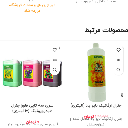
ساخت داخل و غیراورجینال
غیر اورجینال و ساخت فروشگاه
حجم 500میلی لیتر
مزرعه شاد
فرمولاسیون مهندسی معکوس شده
فلورای سری سه تایی پایه
حاوی سه لیتر کود با چگالی 99درصد
محصولات مرتبط
اورجینال
ضمانت کارایی بین 80 تا 90 درصد
ضمانت انالیز 90 تا 95 درصد
فروخته
فروخته
سه بطری 1لیتری
شده
شده
جنرال ارگانیک بایو باد (1لیتری)
سری سه تایی فلورا جنرال
هیدروپونیک (10 لیتری)
200,000
تومان
جنرال ارگانیک بایو باد معادل شده و
0
تومان
فلورای سری سه گانه میکرو10لیتر
غیراورجینال