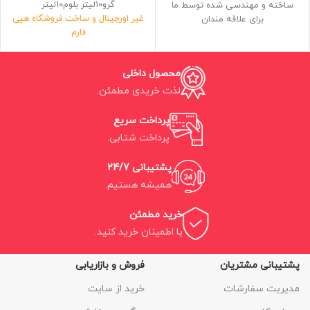
گرو10لیتر بلوم10لیتر
ساخته و مهندسی شده توسط ما
غیر اورجینال و ساخت فروشگاه هپی
برای علاقه مندان
فارم
مکمل و بوستر قوی گلدهی حاوی
فرمولاسیون مهندسی معکوس شده
هورمون ارگانیک
فلورای سری سه تایی پایه
مخصوص دوره گلدهی و میوه دهی
محصول داخلی
حاوی سه لیتر کود با چگالی 99درصد
حاوی جلبک و اسیدآمینه و هورمون
اورجینال
ساخت ایران
لذت خریدی مطمئن.
ضمانت کارایی بین 95 تا 98 درصد
ضمانت انالیز 99درصد
پرداخت سریع
سه بطری 10لیتری و جمعا 30لیتر
پرداخت شتابی.
پشتیبانی 24/7
همیشه هستیم.
خرید مطمئن
با اطمینان خرید کنید.
پشتیبانی مشتریان
فروش و بازاریابی
مدیریت سفارشات
خرید از سایت