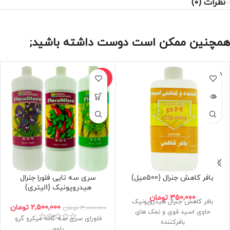
نظرات (0)
همچنین ممکن است دوست داشته باشید;
فروخته
حراج
شده
بافر کاهش جنرال (500میل)
سری سه تایی فلورا جنرال
هیدروپونیک (1لیتری)
350,000
تومان
بافر کاهش جنرال هیدروپونیک
2,500,000
تومان
3,000,000
تومان
حاوی اسید قوی و نمک های
فلورای سری سه گانه میکرو گرو
بافرکننده
بلوم