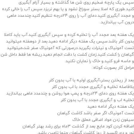
سپس یک پارچه ضخیم روی شن ها گذاشته و بسیار آرام آبگیری
کنید.طوری که اصلا بستر سوراخ نشود و یا بهم نریزد.سپس آب را خالی کرده
و مجدد آبگیری کنید.دمای آب را روی 24درجه تنظیم کنید.چندعدد ماهی
درون آب بیاندازید.
یک هفته بعد مجدد آب را تخلیه کرده و سپس آبگیری کنید.آب باید کاملا
بدون کلر باشد.سپس یک هفته دیگر ادامه دهید.بعد از دوهفته میتوانید
تست آمونیاک و نیترات بگیرید.درصورتی که آمونیاک صفر شد،میتوانید
گیاهان را کشت کنید.زمان کشت با دقت انجام دهید.ریشه ها فقط داخل شن
و ماسه فرو کنید.و خاک را نمایان نکنید.
مراحل کار بصورت کوتاه:
بعد از ریختن بستر،آبگیری اولیه با آب بدون کلر
بلافاصله تخلیه و آبگیری مجدد با اب بدون کلر
یک هفته روی دمای 24درجه و پمپ هوا روشن و چندعدد ماهی بیاندازید
تخلیه اب و آبگیری مجدد با آب بدون کلر
یک هفته دیگر ادامه دهید
تست آمونیاک اگر صفر باشد کاشت گیاهان
سیفون زدن مواد اضافی معلق خاک
اضافه کردن کود مایع بعد از گذشت 3ماه برای رشد بهتر گیاهان
نور و دی اکسید از روز کاشت گیاهان حتما تامین باشد.