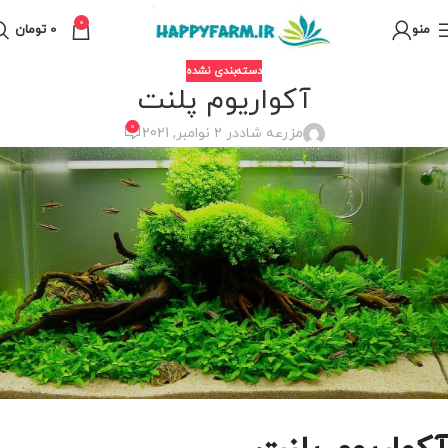
0
منو
0
تومان
دسته‌بندی نشده
آکواریوم پلنت
0
مزرعه شاد
در 2 نوامبر, 2021