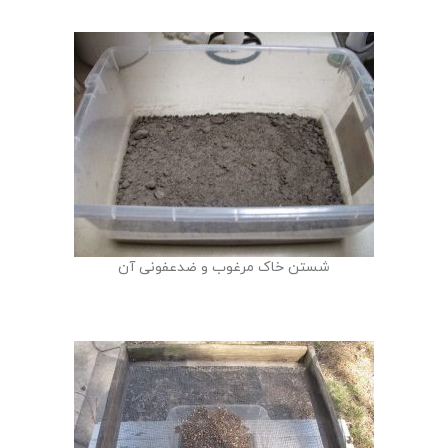
شستن خاک مرغوب و ضدعفونی آن