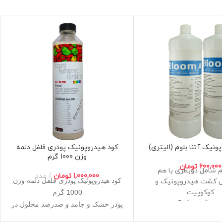
ک آتنا بلوم (1لیتری)
کود هیدروپونیک پودری فلفل دلمه
وزن 1000 گرم
600,000
تومان
وم شامل دوبطری با هم
1,000,000
تومان
عدد
کود هیدروپونیک پودری فلفل دلمه وزن
کشت هیدروپونیک و
کوکوپیت
1000 گرم
ار دقیق و کارآمد
پودر خشک و جامد و صدرصد محلول در
یون مهندسی معکوس و
آب