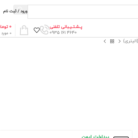
ورود / ثبت نام
0
توما
پـشـتـیـبانی تلفنی
4640 161 0935
0
مورد
پرداخت ایمن