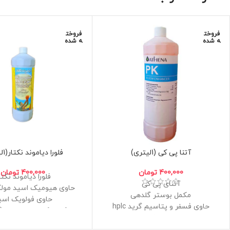
فروخت
فروخت
ه شده
ه شده
آتنا پی کی (1لیتری)
فلورا دیاموند نکتار(1لیتری)
400,000
تومان
400,000
تومان
فلورا دیاموند نکتا
آتنای پی کی
حاوی هیومیک اسید مول
مکمل بوستر گلدهی
حاوی فولویک اسی
حاوی فسفر و پتاسیم گرید hplc
کلات کننده عناصر سنگ
بالاترین خلوص
هیدروپونیک
مخصوص هرنوع گیاه در دوره گل و