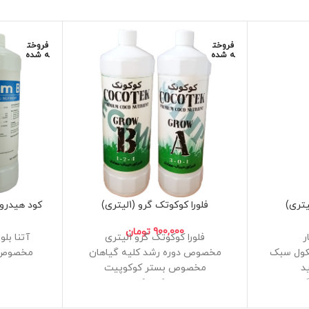
فروخت
فروخت
ه شده
ه شده
فلورا کوکوتک گرو (1لیتری)
کود هیدروپونی
900,000
تومان
ر
فلورا کوکوتک گرو 1لیتری
آتنا بل
کول سبک
مخصوص دوره رشد کلیه گیاهان
مخصوص 
د
مخصوص بستر کوکوپیت
ین در
بدون نیاز به مکمل کلسیم منیزیم
بسی
ساخت داخل و غیراورجینال
فرمولاس