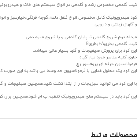
کیت گلدهی مخصوص رشد و گلدهی در انواع سیستم های خاک و هیدروپونی
کود هیدروپونیک کامل مخصوص انواع فلفل ذلمه،گوجه فرنگی،خیارسبز و انواع 
و گلهای زینتی و دارویی
مرحله دوم شروع گلدهی تا پایان گلدهی و یا شروع میوه دهی
کیت گلدهی بطریA+بطریB
این کود برای پرورش صیفیجات و گلها بسیار عالی میباشد.
حاوی کلیه عناصر مورد نیاز گیاه
فرمولاسیون حرفه ای پروفسور رچ
این کود یک محلول غذایی با فرمولاسیون حد وسط می باشد.به این صورت که ن
با این کود می توانید سبزیجات را از ابتدا کشت کنید.همچنین صیفیجات و گ
این کود باید در سیستم های هیدروپونیک تنظیم پ اچ شود.همچنین برای کوک
محصولات مرتبط