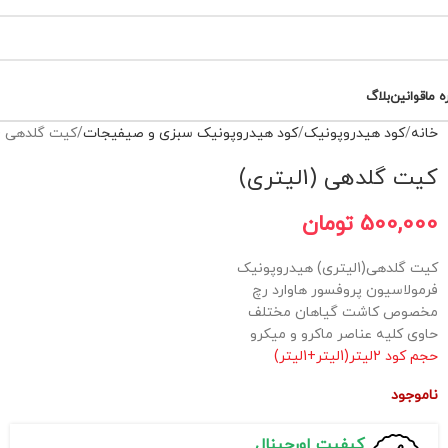
ه ما
قوانین
بلاگ
خانه
کود هیدروپونیک
کود هیدروپونیک سبزی و صیفیجات
کیت گلدهی (1لیتری)
کیت گلدهی (1لیتری)
500,000
تومان
کیت گلدهی(1لیتری) هیدروپونیک
فرمولاسیون پروفسور هاوارد رچ
مخصوص کاشت گیاهان مختلف
حاوی کلیه عناصر ماکرو و میکرو
حجم کود 2لیتر(1لیتر+1لیتر)
ناموجود
کیفیت اورجینال