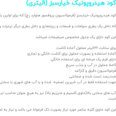
کود هیدروپونیک خیارسبز (1لیتری)
کود هیدروپونیک خیارسبز (فرمولاسیون پروفسور هاوارد رچ) که برای اولین با
که داخل یک بطری سولفات و فسفات و ریزمغذی و داخل بطری دیگر نیترات و ک
این کود دارای یک جدول مخصوص صیفیجات میباشد.
برای ساخت 166لیتر محلول آماده کاشت
آماده استفاده و بصورت محلول برای کاشت خانگی و تجاری
دارای فرم یک مرحله ای برای استفاده خانگی
کاملا محلول در آب و جذب سریع
فرمولاسیون دقیق و کارآمد
صددرصد تست شده و ضمانتی
جهت استفاده فقط در آب شیرین تصفیه شده و یا آب های شهری با سختی بسیار پایین
آب های سختی بالا(حاوی کلسیم و منیزیم بالا) نیز به هیچ عنوان مناسب 
است.
این کود حاوی کلیه عناصر مورد نیاز بصورت تک فرموله می باشد و نیاز به