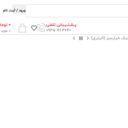
ورود / ثبت نام
0
توما
پـشـتـیـبانی تلفنی
4640 161 0935
0
مورد
خیارسبز (1لیتری)