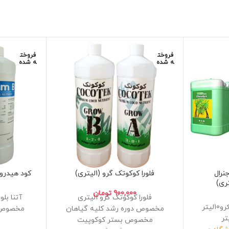
فروخت
فروخت
ه شده
ه شده
نرال
فلورا کوکوتک گرو (1لیتری)
کود هیدروپونی
900,000
تومان
فلورا کوکوتک گرو 1لیتری
آتنا بل
فلورای سری سه گانه میکرو10لیتر
مخصوص دوره رشد کلیه گیاهان
مخصوص 
مخصوص بستر کوکوپیت