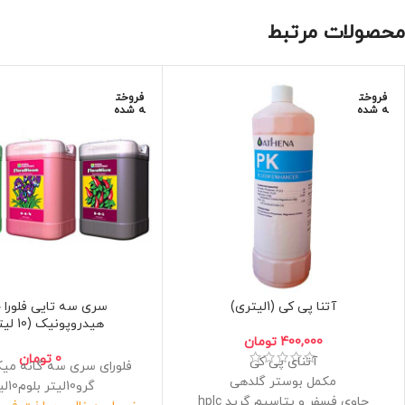
محصولات مرتبط
فروخت
فروخت
ه شده
ه شده
آتنا پی کی (1لیتری)
سری سه تایی فلورا ج
هیدروپونیک (10 لیتری)
400,000
تومان
0
تومان
آتنای پی کی
مکمل بوستر گلدهی
گرو10لیتر بلوم10لیتر
حاوی فسفر و پتاسیم گرید hplc