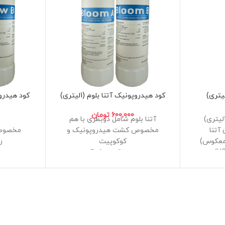
کود هیدروپونیک آتنا بلوم (1لیتری)
کود هیدروپون
600,000
تومان
آتنا بلوم شامل دوبطری با هم
تنا
مخصوص کشت هیدروپونیک و
مخصوص
معکوس)
کوکوپیت
ر
بسیار دقیق و کارآمد
بسی
 سازنده
فرمولاسیون مهندسی معکوس و
فرمولاس
 است.
دقیق
ساخت ایران
تهیه شده از
این محصول توسط شرکت اصلی آن
ساخته نشده است
ساخته شده