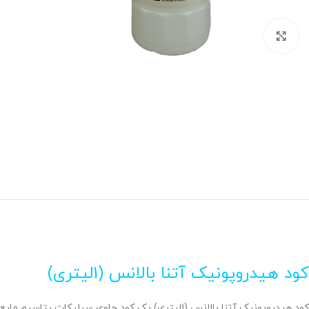
برای بزرگنمایی کلیک کنید
کود هیدروپونیک آتنا بالانس (1لیتری)
کود هیدروپونیک آتنا بالانس (1لیتری) یک کود حاوی سیلیکات پتاسیم مایع با درصد پتاسیم 2% می باشد.