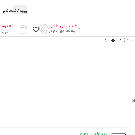
ورود / ثبت نام
0
توما
پـشـتـیـبانی تلفنی
4640 161 0935
0
مورد
پرداخت ایمن