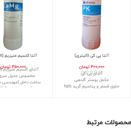
آتنا پی کی (1لیتری)
آتنا کلسیم منیزیم (1لیتری)
400,000
تومان
450,000
تومان
آتنای کلسیم منیزیم (1لیتری)
آتنای پی کی
مخصوص جدول سری آ
مکمل بوستر گلدهی
ساخت داخل (مهندسی 
حاوی فسفر و پتاسیم گرید hplc
گرید بالا (USP Grade)
بالاترین خلوص
این محصول توسظ شرکت
مخصوص هرنوع گیاه در دوره گل و
اصلی آن ساخته نشده
میوه دهی
قابلیت محلول پاشی
ساخت داخل (مهندسی معکوس)
محصولات مرتبط
این محصول توسط شرکت اصلی آن