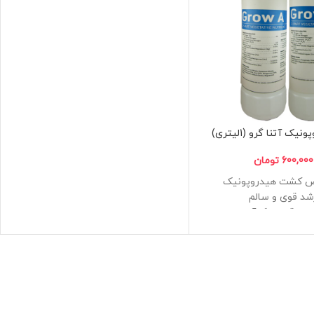
یک آتنا گرو (1لیتری)
600,000
تومان
 کشت هیدروپونیک
شد قوی و سالم
ار دقیق و کارآمد
یون مهندسی معکوس و
دقیق
 مواد اولیه گرید دارویی و
غذایی
 توسط فروشگاه مزرعه
شاد