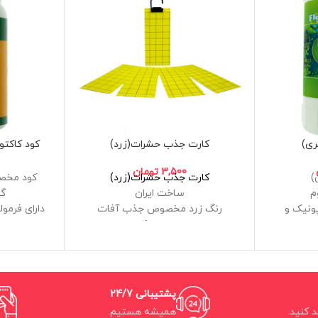
استفاده مستقیم در خاک گلدان یا
باغچه و سپس آبیاری روی خاک
حجم 250 میلی لیتر
کارت جذب حشرات(زرد)
کود کاکتوس 
3,500
تومان
کارت جذب حشرات(زرد)
کود مخصو
م
ساخت ایران
گی
نیک و
رنگ زرد مخصوص جذب آفات
دارای فرمو
بسته بندی یک عدد
بدون ایج
مد
برای استفا
عکوس و
س
بدون نیاز 
برای اندازه
پشتیبانی 24/7
د کنید.
همیشه هستیم.