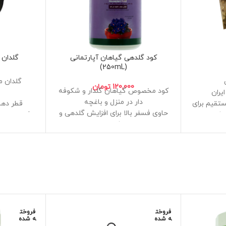
کود گلدهی گیاهان آپارتمانی
گلدان 
(250mL)
گلدان
120,000
تومان
کود مخصوص گیاهان گلدار و شکوفه
یران
دار در منزل و باغچه
ستقیم برای
قطر دهانه سای
حاوی فسفر بالا برای افزایش گلدهی و
نشاء
کیفیت ساخ
ریشه زایی
بالا
قابلیت است
محصول ساخت داخل با کیفیت بالای
اخل پشم
عناصر آزمایشگاهی
کشت
دارای شیا
برای گلهای زینتی شمعدانی،بنفشه
راین بستر
آفریقایی،انواع رز،و همه گلهای زیبا
اتد و قارچ
گلدهی مداوم و با کیفیت را تضمین
می نماید
بدون نیاز به پیمانه و اندازه گیری
فروخت
فروخت
مدرج و بدون نیاز به ظرف برای حل
ه شده
ه شده
کردن