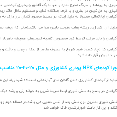
نیازی به پیمانه و سرنگ مدرج ندارد و تنها با یک قاشق چایخوری کوددهی ان
نیازی به حل کردن در بطری و یا ظرف جداگانه ندارد و مستقیم داخل خاک ر
گیاهان اپارتمانی معمولا به دلیل اینکه در محیط محدود گلدان قرار دارند به
دلیل آن رشد زیاد ریشه بعلت رطوبت پایین هوا می باشد.زمانی که ریشه بستر
گیاهان را باید مرتب توسط کود مخصوص تغذیه نمود.یعنی همیشه باهربار آبیار
گیاهی که دچار کمبود شود شروع به مصرف عناصر از بدنه و چوب و بافت و برگ
در اختیارش قرار داده شود
چرا کودهای NPK پودری کشاورزی و مثل 20-20-20 مناسب نیستند؟؟
نباید از کودهای کشاورزی داخل گلدان های آپارتمانی استفاده شود.زیاد این
گیاهان در پاسخ به تنش شوری ابتدا سریعا شروع به جوانه زنی و رشد میکنند
تنش شوری بدترین نوع تنش بعد از تنش دمایی می باشد.در مساله دوم وجود ن
کنند و این کار باعث شورترشدن خاک خواهد شد.