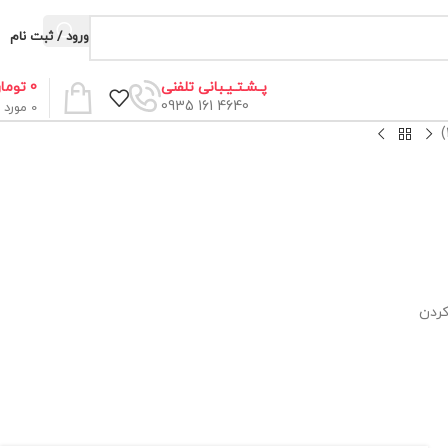
ورود / ثبت نام
0
توما
پـشـتـیـبانی تلفنی
4640 161 0935
0
مورد
کردن