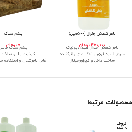
بافر کاهش جنرال (500میل)
پشم سنگ
350,000
تومان
0
تومان
بافر کاهش جنرال هیدروپونیک
پشم سنگ قالبی
حاوی اسید قوی و نمک های بافرکننده
کیفیت بالا و ساخت ا
ساخت داخل و غیراورجینال
قابل بافرشدن و استفاده م
حجم 500میلی لیتر
کاشت بذر و قلمه و 
تخلخل عالی و کیفیت 
قابلیت کشت مستقیم د
سنگ از اول تا آخر 
ریشه دهی سنگین گیاهان د
استریل و عاری از هرگونه نم
محصولات مرتبط
های مضر
سایز 60*60*5
فروخت
ه شده