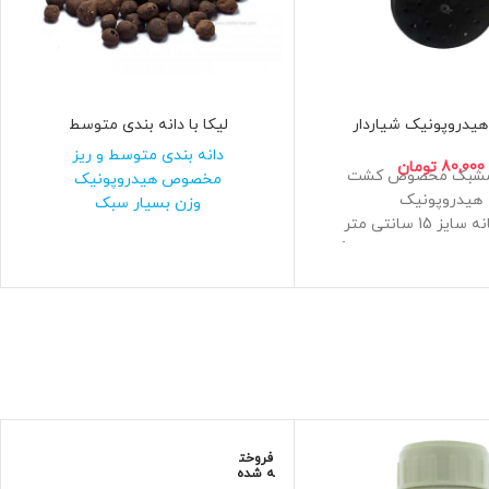
هیدروپونیک شیاردار
لیکا با دانه بندی متوسط
دانه بندی متوسط و ریز
80,000
تومان
 مشبک مخصوص کشت
مخصوص هیدروپونیک
هیدروپونیک
وزن بسیار سبک
ز 15 سانتی متر
ت بالا و مواد درجه یک
فاده در انواع سیستم های
هیدروپونیک
ر در جداره و منفذ در کف
گلدان
ساخت ایران
فروخت
ه شده