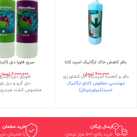
بافر کاهش خاک ارگانیک اسید کانا
سری فلورا دبل (1لیتری)
600,000
تومان
2,000,000
تومان
بافر و کاهنده اسیدیته آب کشاورزی
فلورای دبل(1لیتری)
مهندسی معکوس کانای ارگانیک
دبل گرو و دبل بلو
اسید(غیراورجینال)
مخصوص کشت هیدروپو
دارای کیفیت عالی و کیفیت تضمینی
کوکوپیت و خاک
دستور استفاده طبق جدول کانا
بسیار دقیق و کارآ
حاوی اسید سیتریک ارگانیک
فرمولاسیون مهندسی م
حجم 1 لیتر
دقیق
ساخت ایران
ارسال رایگان
خرید مطمئن
خرید بالای 500 هزار تومان.
با اطمینان خری