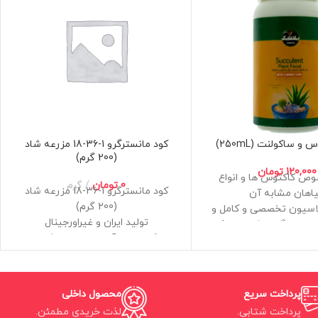
و ساکولنت (250mL)
کود مانسترگرو 1-36-18 مزرعه شاد
(200 گرم)
120,000
تومان
ص کاکتوس ها و انواع
0
تومان
گرم
کود مانسترگرو 1-36-18 مزرعه شاد
اهان مشابه آن
(200 گرم)
لاسیون تخصصی و کامل و
تولید ایران و غیراورجینال
اد سوختگی و شوری خاک
کیفیت و آنالیز تضمین شده
ده طولانی مدت و تضمین
مکمل مخصوص رشد سریعتر و ریشه
لامت گیاهان
زایی بهتر گیاهان
به پیمانه سرنگ یا مدرج
قابلیت محلول پاشی و آبیاری در
 گیری و بدون نیاز به ظرف
پرداخت سریع
محصول داخلی
تمامی سیستم ها و بسترها
برای حل کردن
پرداخت شتابی.
لذت خریدی مطمئن.