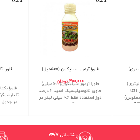
ه شده
ه شده
فلورا آرمور سیلیکون (500میل)
فلورا نکت
400,000
تومان
فلورا آرمور سیلیکون(500میلی)
تنا
حاوی نانوسیلیسیک اسید 2 درصد
معکوس)
دوز استفاده فقط 0.6 میلی لیتر در
در جدول 
گالن
شده جنرال 
 سازنده
ساخت ایران
مهندس
 است.
غیراورجینال
حجم 500میلی لیتر
پشتیبانی 24/7