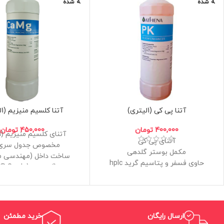
ه شده
ه شده
آتنا پی کی (1لیتری)
آتنا کلسیم منیزیم (1لیتری)
400,000
تومان
450,000
تومان
آتنای کلسیم منیزیم (1لیتری)
آتنای پی کی
مخصوص جدول سری آ
مکمل بوستر گلدهی
ساخت داخل (مهندسی 
حاوی فسفر و پتاسیم گرید hplc
گرید بالا (USP Grade)
بالاترین خلوص
این محصول توسظ شرکت
مخصوص هرنوع گیاه در دوره گل و
اصلی آن ساخته نشده
میوه دهی
قابلیت محلول پاشی
ارسال رایگان
خرید مطمئن
ساخت داخل (مهندسی معکوس)