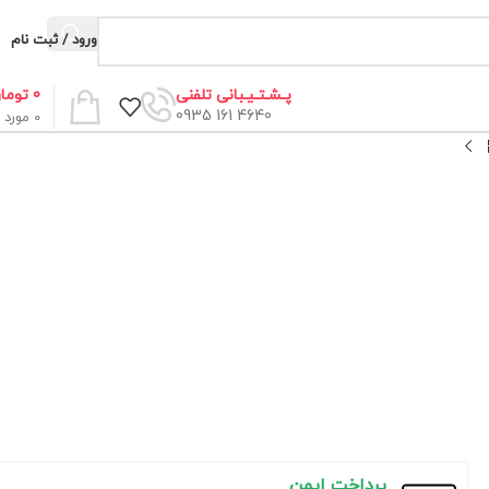
ورود / ثبت نام
0
توما
پـشـتـیـبانی تلفنی
4640 161 0935
0
مورد
پرداخت ایمن