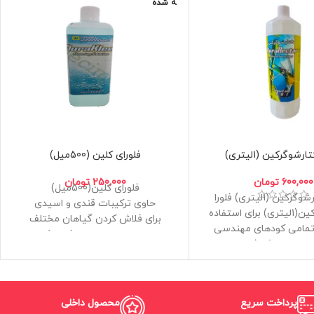
ه شده
ارشوگرکین (1لیتری)
فلورای کلین (500میل)
600,000
تومان
250,000
تومان
فلورای کلین(500میل)
فلورا نکتارشوگرکین (1لیتری) فلورا
حاوی ترکیبات قندی و اسیدی
نکتارشوگرکین(1لیتری) برای استفاده
برای فلاش کردن گیاهان مختلف
تمامی کودهای مهندسی
مخصوص هیدروپونیک،خاک و
هیدروپونیک فرمولاسیون
کوکوپیت
ی معکوس و معادل
عملکرد 100درصد در هیدروپونیک
حجم 500میلی لیتر
پرداخت سریع
محصول داخلی