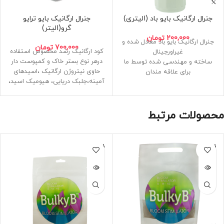
جنرال ارگانیک بایو باد (1لیتری)
جنرال ارگانیک بایو ترایو
گرو(1لیتر)
200,000
تومان
جنرال ارگانیک بایو باد معادل شده و
700,000
تومان
کود ارگانیک رشد مخصوص استفاده
غیراورجینال
درهر نوع بستر خاک و کمپوست دار
ساخته و مهندسی شده توسط ما
حاوی نیتروژن ارگانیک ،اسیدهای
برای علاقه مندان
آمینه،جلبک دریایی، هیومیک اسید،
مکمل و بوستر قوی گلدهی حاوی
ملاس نیشکر، ویتامین ب
هورمون ارگانیک
دارای جدول جنرال ارگانیک
مخصوص دوره گلدهی و میوه دهی
فرمولاسیون 3-3-4 پرقدرت
حاوی جلبک و اسیدآمینه و هورمون
محصولات مرتبط
ساخت فروشگاه مزرعه شاد
ساخت ایران
فروخته
فروخته
شده
شده