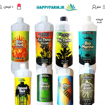
0
منو
0
تومان
فروخته
شده