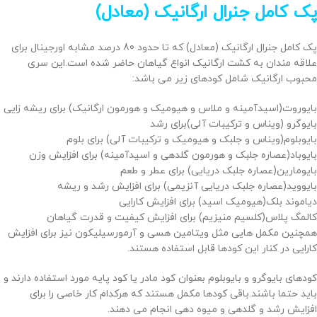
پک کامل جنرال ارگانیک (معادل)
پک کامل جنرال ارگانیک (معادل) که تا حدود 80 درصد مشابه اورجینال برای
علاقه مندان به کشت ارگانیک انواع گیاهان حاضر شده است.این سری
محبوب ارگانیک شامل کودهای زیر می باشد:
بایوروت(اسیدآمینه و ملاس و هیومیک و هورمون ارگانیک) برای ریشه زایی
بایوگرو (ویناس و ترکیبات آلی)برای رشد
بایوبلوم(ویناس و جلبک و هیومیک و ترکیبات آلی) برای بلوم
بایوباد(عصاره جلبک و هورمون گلدهی و اسیدآمینه) برای افزایش وزن
بایومارین(عصاره جلبک دریایی) برای عطر و طعم
بایووید(عصاره جلبک دریایی آنزیمی) برای افزایش رشد و ریشه
دیاموند بلک(هیومیک اسید) برای افزایش کارایی
کالمگ پلاس(کلسیم منیزیم) برای افزایش کیفیت و قدرت گیاهان
همچنین مکمل هایی مثل ویتامین هسی و آرمورسیلیکون نیز برای افزایش
کارایی در کنار این کودها قابل استفاده هستند.
کودهای بایوگرو و بایوبلوم بعنوان کود مادر یا کود پایه مورد استفاده دارند و
باید حتما باشند.باقی کودها مکمل هستند که هرکدام کار خاصی را برای
افزایش رشد و گلدهی و میوه دهی انجام می دهند.