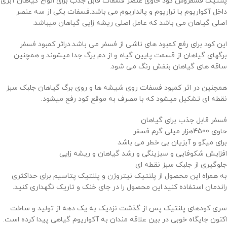
پلنتیک فسفروس کود حاوی عنصر فسفات قابل جذب برای انواع گیاهان آبزی
داخل آکواریوم یا تراریوم و پالداریوم می باشد.فسفات یکی از سه عنصر
اصلی گیاهان می باشد که عامل اصلی ریشه زایی گیاهان میباشد.
این کود برای رفع کمبود های ناشی از فسفر می باشد.دراثر کمبود فسفر
برگهای گیاهان از قسمت پایین گیاه و از دم برگ جدا میشوند.و همچنین
ساقه های گیاهان بنفش رنگ می شود.
همچنین در اثر کمبود فسفات روی شیشه ها و روی برگ گیاهان جلبک سبز
نقطه ای تشکیل میشود که با مصرف به موقع کود رفع میشود.
فسفر قابل جذب برای گیاهان
حاوی 4500هزار میلی گرم فسفر
برای میگو و آبزیان بی خطر می باشد
افزایش شکوفایی و سبزینگی و رشد گیاهان و ریشه زایی
جلوگیری از جلبک سبز نقطه ای
به همراه این محصول از پلنتیک نیتروژن و پلنتیک پتاسیم برای حداکثری
راندمان استفاده کنید.این محصول را در جای خنک و تاریک نگهداری کنید.
سری کودهای پلنتیک پس از گذشت نزدیک به یک دهه از تولید و ساخت
اکنون جایگاه خوبی در بین علاقه مندان به آکواریوم گیاهی پیدا کرده است.