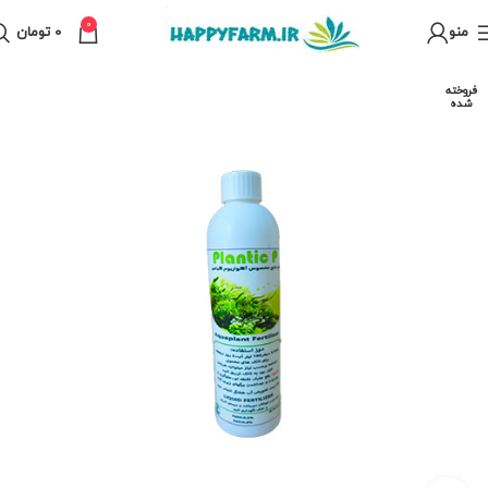
0
منو
0
تومان
فروخته
شده