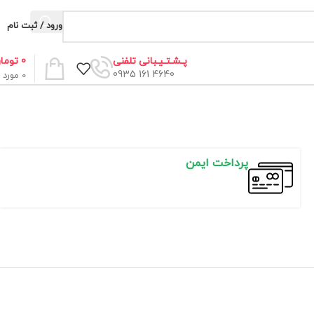
ورود / ثبت نام
0
توما
پـشـتـیـبانی تلفنی
4640 161 0935
0
مورد
پرداخت ایمن