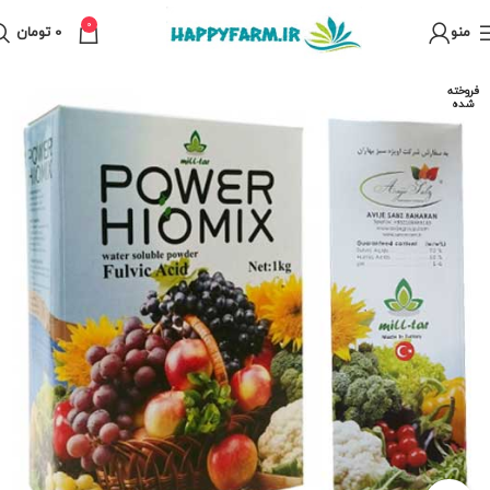
0
منو
0
تومان
فروخته
شده