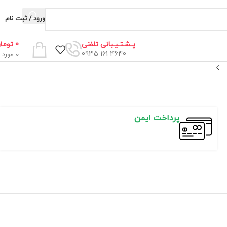
ورود / ثبت نام
0
توما
پـشـتـیـبانی تلفنی
4640 161 0935
0
مورد
پرداخت ایمن