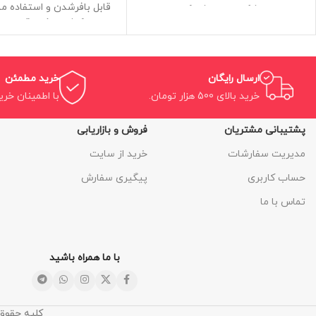
قابل بافرشدن و استفاده م
به شکلی می باشد که با
کاشت بذر و قلمه و 
تخلخل عالی و کیفیت 
قابلیت کشت مستقیم د
سنگ از اول تا آخر 
ارسال رایگان
خرید مطمئن
ریشه دهی سنگین گیاهان د
خرید بالای 500 هزار تومان.
با اطمینان خری
استریل و عاری از هرگونه نم
های مضر
پشتیبانی مشتریان
فروش و بازاریابی
سایز 60*60*5
مدیریت سفارشات
خرید از سایت
حساب کاربری
پیگیری سفارش
تماس با ما
با ما همراه باشید
کلیه حقوق 