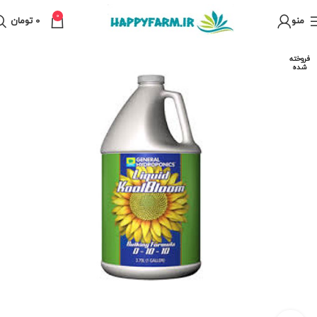
0
منو
0
تومان
فروخته
شده