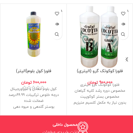
فروخته
فروخته
شده
شده
فلورا کوکوتک گرو (1لیتری)
فلورا کول بلوم(1لیتر)
900,000
تومان
600,000
تومان
فلورا کوکوتک گرو 1لیتری
کول بلوم معادل و غیراورجینال
مخصوص دوره رشد کلیه گیاهان
درجه خلوص ترکیبات 99.99درصد
مخصوص بستر کوکوپیت
ضمانت شده
بدون نیاز به مکمل کلسیم منیزیم
بوستر گلدهی و میوه دهی
ساخت داخل و غیراورجینال
بدون نیتروژن
افزایش وزن و حجم
محصول داخلی
لذت خریدی مطمئن.