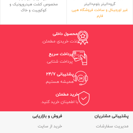
گرو10لیتر بلوم10لیتر
مخصوص کشت هیدروپونیک و
غیر اورجینال و ساخت فروشگاه هپی
کوکوپیت و خاک
فارم
بسیار دقیق و کارآمد
فرمولاسیون مهندسی معکوس شده
فرمولاسیون مهندسی معکوس و
فلورای سری سه تایی پایه
دقیق
محصول داخلی
حاوی سه لیتر کود با چگالی 99درصد
ساخت ایران
اورجینال
لذت خریدی مطمئن.
ضمانت کارایی بین 95 تا 98 درصد
ضمانت انالیز 99درصد
پرداخت سریع
سه بطری 10لیتری و جمعا 30لیتر
پرداخت شتابی.
پشتیبانی 24/7
همیشه هستیم.
خرید مطمئن
با اطمینان خرید کنید.
پشتیبانی مشتریان
فروش و بازاریابی
مدیریت سفارشات
خرید از سایت