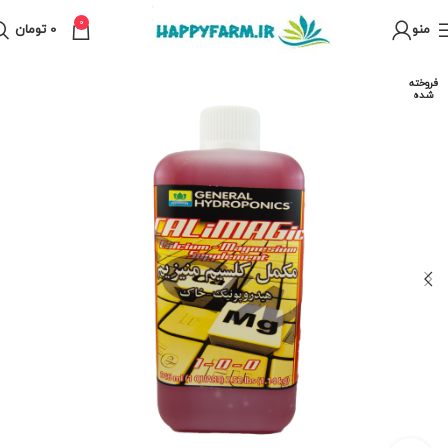
0
منو
0
تومان
فروخته
شده