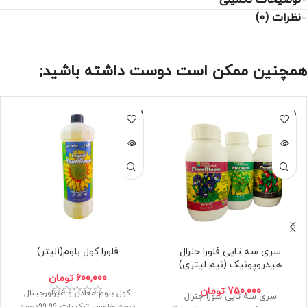
توضیحات تکمیلی
نظرات (0)
همچنین ممکن است دوست داشته باشید;
فروخته
فروخته
شده
شده
سری سه تایی فلورا جنرال
فلورا کول بلوم(1لیتر)
هیدروپونیک (نیم لیتری)
600,000
تومان
750,000
تومان
کول بلوم معادل و غیراورجینال
سری سه تایی فلورا جنرال