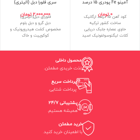
آمینو Fe پودری 15 درصد
سری فلورا دبل (1لیتری)
0
تومان
2,000,000
تومان
کود آهن 15 درصد ارگانیک
فلورای دبل(1لیتری)
ساخت کشور ترکیه
دبل گرو و دبل بلوم
حاوی عصاره جلبک دریایی
مخصوص کشت هیدروپونیک و
کلات لیگنوسولفونیک اسید
کوکوپیت و خاک
دارای 10 درصد اسیدآمینه
بسیار دقیق و کارآمد
قابلیت محلول پاشی و آبیاری
فرمولاسیون مهندسی معکوس و
ارگانیک
دقیق
محصول داخلی
ساخت ایران
لذت خریدی مطمئن.
پرداخت سریع
پرداخت شتابی.
پشتیبانی 24/7
همیشه هستیم.
خرید مطمئن
با اطمینان خرید کنید.