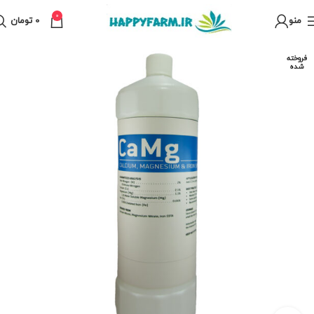
0
منو
0
تومان
فروخته
شده