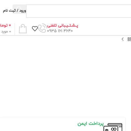
ورود / ثبت نام
0
توما
پـشـتـیـبانی تلفنی
4640 161 0935
0
مورد
پرداخت ایمن