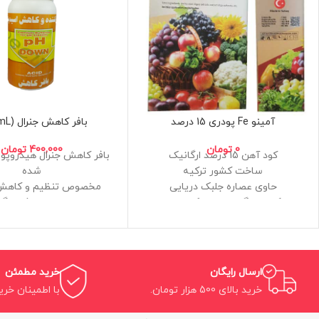
آمینو Fe پودری 15 درصد
بافر کاهش جنرال (250mL)
0
تومان
400,000
تومان
کود آهن 15 درصد ارگانیک
بافر کاهش جنرال هیدروپو
ساخت کشور ترکیه
شده
حاوی عصاره جلبک دریایی
کلات لیگنوسولفونیک اسید
محلول های غذایی گی
دارای 10 درصد اسیدآمینه
حاوی عناصر قابل جذب برا
قابلیت محلول پاشی و آبیاری
قابل استفاده برای کلیه گی
ارگانیک
مرحله از رشد تا گل و
قدرت اسیدیته بالا و حاو
ارسال رایگان
خرید مطمئن
بافرکننده
خرید بالای 500 هزار تومان.
با اطمینان خری
ساخت فروشگاه مزرعه