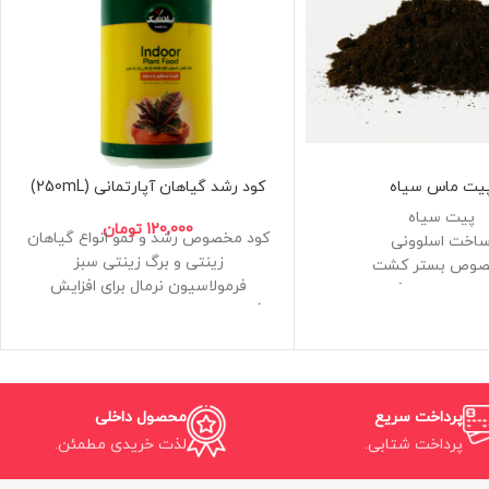
یت ماس سیاه
کود رشد گیاهان آپارتمانی (250mL)
پیت سیاه
120,000
تومان
کود مخصوص رشد و نمو انواع گیاهان
اخت اسلوونی
زینتی و برگ زینتی سبز
وص بستر کشت
فرمولاسیون نرمال برای افزایش
یفیت درجه یک
فتوسنتز،تقسیم سلولی و جوانه زنی
حجم 1کیلوگرم
گیاه
عدم نیاز به پیمانه مدرج و ظرف اندازه
گیری و بدون نیاز به ظرف برای حل
کردن
پرداخت سریع
محصول داخلی
استفاده مستقیم در خاک و آبیاری بر
پرداخت شتابی.
لذت خریدی مطمئن.
روی آن بعد از ریختن کود
کیفیت عناصر آزمایشگاهی و حاوی